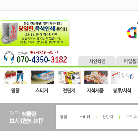
명함
스티커
전단지
브로셔/