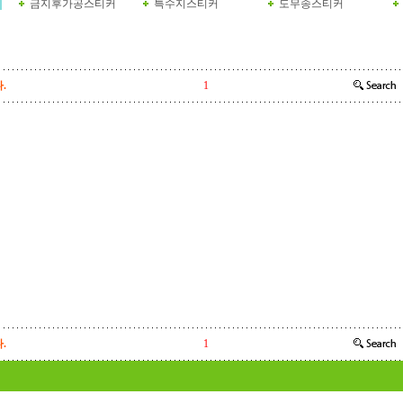
금지후가공스티커
특수지스티커
도무송스티커
.
1
.
1