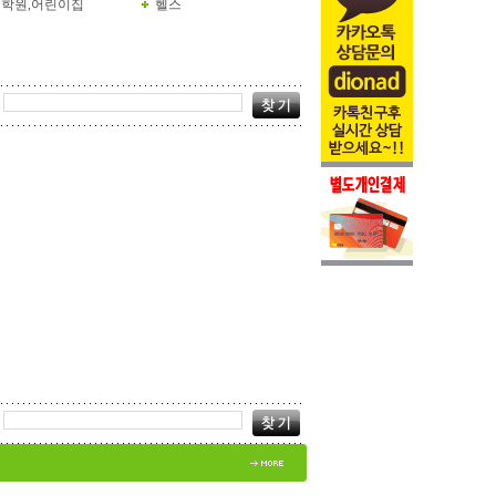
학원,어린이집
헬스