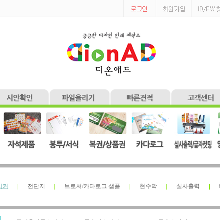
티커
전단지
브로셔/카다로그 샘플
현수막
실사출력